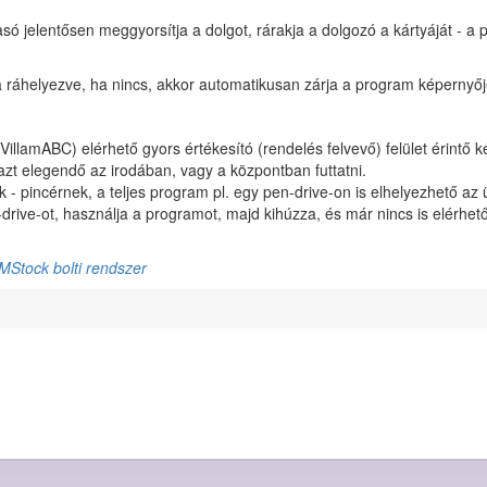
ó jelentősen meggyorsítja a dolgot, rárakja a dolgozó a kártyáját - a
ya ráhelyezve, ha nincs, akkor automatikusan zárja a program képernyő
illamABC) elérhető gyors értékesító (rendelés felvevő) felület érintő 
azt elegendő az irodában, vagy a központban futtatni.
 - pincérnek, a teljes program pl. egy pen-drive-on is elhelyezhető az 
drive-ot, használja a programot, majd kihúzza, és már nincs is elérhe
MStock bolti rendszer