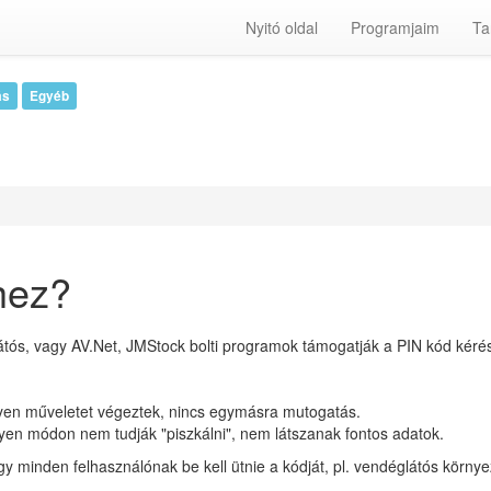
Nyitó oldal
Programjaim
Ta
ás
Egyéb
hez?
látós, vagy AV.Net, JMStock bolti programok támogatják a PIN kód kérés
ilyen műveletet végeztek, nincs egymásra mutogatás.
lyen módon nem tudják "piszkálni", nem látszanak fontos adatok.
y minden felhasználónak be kell ütnie a kódját, pl. vendéglátós környe