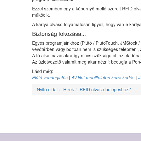
Ezzel szemben egy a képernyő mellé szerelt RFID olvas
működik.
A kártya olvasó folyamatosan figyeli, hogy van-e kárt
Biztonság fokozása...
Egyes programjainkhoz (Plútó / PlutoTouch, JMStock / V
vevőtérben vagy boltban nem is szükséges telepíteni, 
A fő alkalmazásokra így nincs szüksége pl. az eladónak
Az üzletvezető valamit meg akar nézni: bedugja a Pen-
Lásd még:
Plútó vendéglátós
|
AV.Net mobiltelefon kereskedés
|
J
Nyitó oldal
Hírek
RFID olvasó belépéshez?