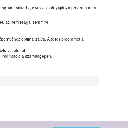
 program működik, elveszi a kártyáját - a program nem
jét, az nem reagál semmire.
képernyőhöz optimalizálva. A teljes programot a
üzletvezetőnél.
tő információ a számítógépen.