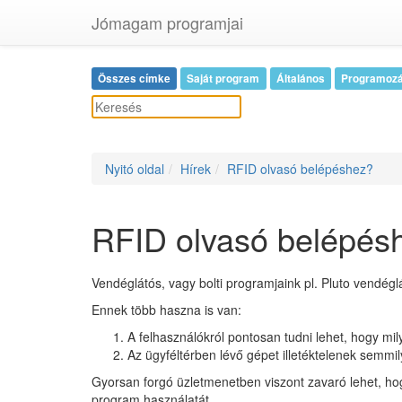
Jómagam programjai
Összes címke
Saját program
Általános
Programoz
Nyitó oldal
Hírek
RFID olvasó belépéshez?
RFID olvasó belépés
Vendéglátós, vagy bolti programjaink pl. Pluto vendég
Ennek több haszna is van:
A felhasználókról pontosan tudni lehet, hogy m
Az ügyféltérben lévő gépet illetéktelenek semmi
Gyorsan forgó üzletmenetben viszont zavaró lehet, hog
program használatát.