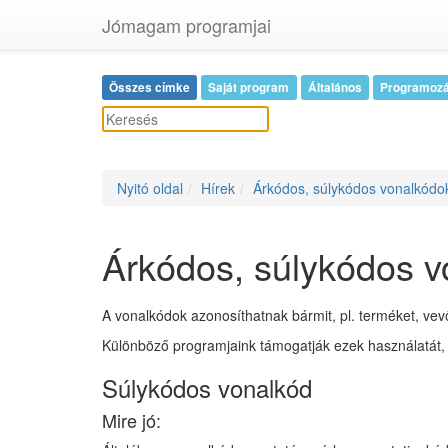
Jómagam programjai
Összes címke
Saját program
Általános
Programoz
Nyitó oldal
Hírek
Árkódos, súlykódos vonalkódo
Árkódos, súlykódos 
A vonalkódok azonosíthatnak bármit, pl. terméket, ve
Különböző programjaink támogatják ezek használatát, k
Súlykódos vonalkód
Mire jó: