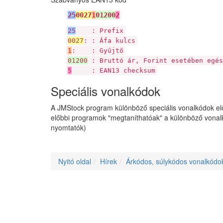
25
0027
1
01200
2
25
: Prefix
0027
: : Áfa kulcs
1
: : Gyűjtő
01200
: Bruttó ár, Forint esetében egés
5
: EAN13 checksum
Speciális vonalkódok
A JMStock program különböző speciális vonalkódok el
előbbi programok "megtaníthatóak" a különböző vonalk
nyomtatók)
Nyitó oldal
Hírek
Árkódos, súlykódos vonalkódo