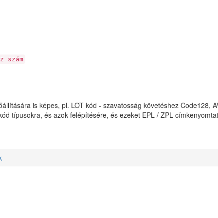
z szám
őállítására is képes, pl. LOT kód - szavatosság követéshez Code128, 
ód típusokra, és azok felépítésére, és ezeket EPL / ZPL címkenyomtató
k