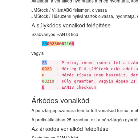
Általában a vonalkód nyomtatós mérleg nyomtatja, kód
JMStock / VillámABC felismeri, olvassa
JMStock / Húsüzemi nyilvántartók olvassa, nyomtatja. 
A súlykódos vonalkód felépítése
Szabványos EAN13 kód
28
0023
0
00210
6
vagyis
28
: Prefix, innen ismeri fel a számít
0023
: Mérleg PLU (JMStock cikk adatla
0
: Mérés típusa (nem használt, dara
00210
: súly grammban, vagyis éppen 21 
6
: EAN13 checksum
Árkódos vonalkód
A pénztárgép számára fenntartott vonalkód forma, mely 
A prefix általában 25 azonban ezt a pénztárgép gyártó
Az árkódos vonalkód felépítése
Szabványos EAN13 kód