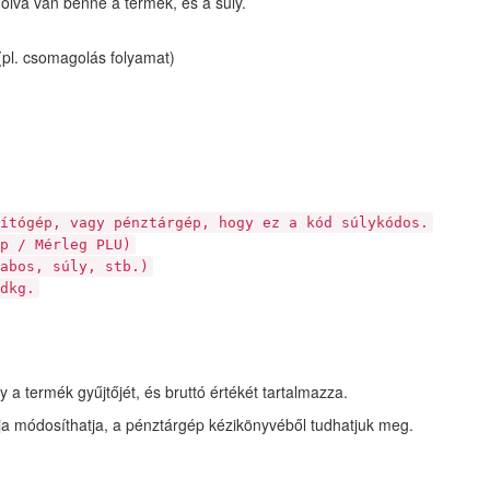
olva van benne a termék, és a súly.
(pl. csomagolás folyamat)
ógép, vagy pénztárgép, hogy ez a kód súlykódos.
p / Mérleg PLU)
bos, súly, stb.)
dkg.
a termék gyűjtőjét, és bruttó értékét tartalmazza.
ja módosíthatja, a pénztárgép kézikönyvéből tudhatjuk meg.