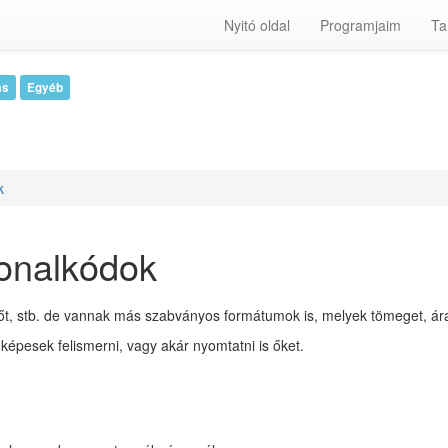
Nyitó oldal
Programjaim
Ta
ás
Egyéb
k
vonalkódok
vőt, stb. de vannak más szabványos formátumok is, melyek tömeget, ára
épesek felismerni, vagy akár nyomtatni is őket.