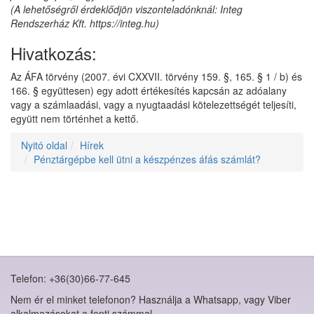
(A lehetőségről érdeklődjön viszonteladónknál: Integ
Rendszerház Kft. https://integ.hu)
Hivatkozás:
Az ÁFA törvény (2007. évi CXXVII. törvény 159. §, 165. § 1 / b) és
166. § együttesen) egy adott értékesítés kapcsán az adóalany
vagy a számlaadási, vagy a nyugtaadási kötelezettségét teljesíti,
együtt nem történhet a kettő.
Nyitó oldal
Hírek
Pénztárgépbe kell ütni a készpénzes áfás számlát?
Telefon: +36(30)66-77-645
Nem ér el minket telefonon? Használja a Whatsapp, vagy Viber
alkalmazásokat a fenti számmal.