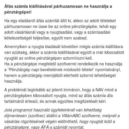
Áfás számla kiállításával párhuzamosan ne használja a
pénztárgépet!
Ha egy eladásról áfás számlát állít ki, akkor az adott tételeket
párhuzamosan ne üsse be az online pénztárgépbe, tehát egy
adott vásárlásnál vagy a nyugtaadási, vagy a számlaadási
kötelezettségét teljesítse, együtt nem szabad.
Amennyiben a nyugta kiadását követően mégis számla kiállításra
van szükség, akkor a számla kiállításával együtt a már kibocsátott
nyugtát az online pénztárgépen sztornírozni kell.
Ha a pénztárgépe megfelelő szoftverrel rendelkezik ne használja
a “Pénztárgép napi bevételének módosító tételei” nyomtatványt,
hanem a pénztárgép menüjéből elérhető sztornó lehetőséget
használja.
A problémát leginkább az jelenti immáron, hogy a NAV mind a
pénztárgépben kibocsátott nyugta, mind az áfás számla áfa
tartalmáról értesül, és annak együttes megfizetését kéri.
Jota programot használó ügyfeleinknél van lehetőség
díjmentesen (szoftver) átállni a VillámABC szoftverre, melynél a
vásárlás rögzítésének végén eldönthető, hogy nyugtát küld a
pénztárgépre, vagy ÁFÁ-s számlát nyomtat.