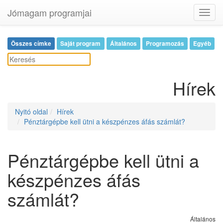
Jómagam programjai
Toggl
navig
Összes címke
Saját program
Általános
Programozás
Egyéb
Hírek
Nyitó oldal
Hírek
Pénztárgépbe kell ütni a készpénzes áfás számlát?
Pénztárgépbe kell ütni a
készpénzes áfás
számlát?
Általános