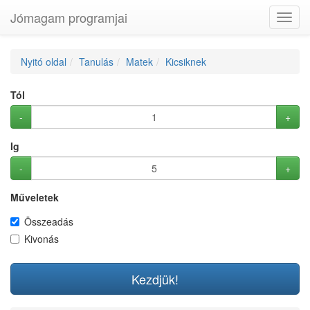
Jómagam programjai
Toggl
navig
Nyitó oldal
Tanulás
Matek
Kicsiknek
Tól
-
+
Ig
-
+
Műveletek
Összeadás
Kivonás
Kezdjük!