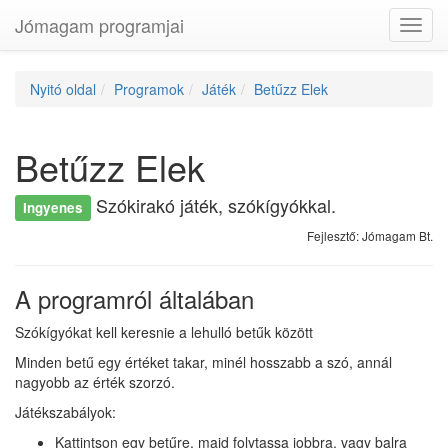
Jómagam programjai
Toggl
navig
Nyitó oldal
Programok
Játék
Betűzz Elek
Betűzz Elek
Szókirakó játék, szókígyókkal.
Ingyenes
Fejlesztő: Jómagam Bt.
A programról általában
Szókígyókat kell keresnie a lehulló betűk között
Minden betű egy értéket takar, minél hosszabb a szó, annál
nagyobb az érték szorzó.
Játékszabályok:
Kattintson egy betűre, majd folytassa jobbra, vagy balra