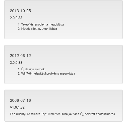
2013-10-25
2.0.0.33
Telepítési probléma megoldása
Kiegészített szavak listája
2012-06-12
2.0.0.33
Új design elemek
Win7-64 telepítési probléma megoldása
2006-07-16
V1.0.1.32
Esc billentyűre tálcára Top10 mentési hiba javítása Új, bővített szófelismerés