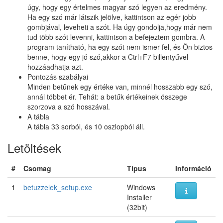
úgy, hogy egy értelmes magyar szó legyen az eredmény.
Ha egy szó már látszik jelölve, kattintson az egér jobb
gombjával, leveheti a szót. Ha úgy gondolja,hogy már nem
tud több szót levenni, kattintson a befejeztem gombra. A
program tanítható, ha egy szót nem ismer fel, és Ön biztos
benne, hogy egy jó szó,akkor a Ctrl+F7 billentyűvel
hozzáadhatja azt.
Pontozás szabályai
Minden betűnek egy értéke van, minnél hosszabb egy szó,
annál többet ér. Tehát: a betűk értékeinek összege
szorzova a szó hosszával.
A tábla
A tábla 33 sorból, és 10 oszlopból áll.
Letöltések
#
Csomag
Típus
Információ
1
betuzzelek_setup.exe
Windows
Installer
(32bit)