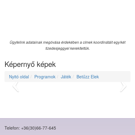
Ügyfelink adatainak megóvása érdekében a címek koordinátáit egy/két
tizedesjeggyel kerekítettük.
Képernyő képek
Nyitó oldal
Programok
Játék
Betűzz Elek
Telefon: +36(30)66-77-645